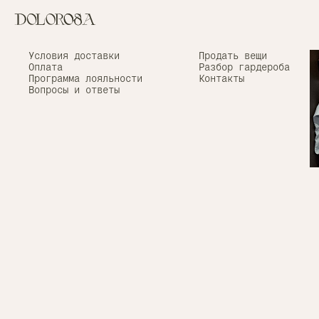
Верхняя одежда
Условия доставки
Весь каталог
Продать вещи
Вернуться назад
Сумки
Оплата
Разбор гардероба
Обувь
Программа лояльности
Контакты
Аксессуары
Вопросы и ответы
Брелки Svyazat'
x Via Dolorosa