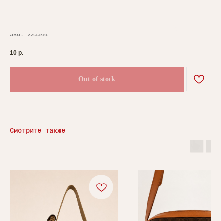
Пробный товар
0
0
SKU:
223344
10
р.
Out of stock
Смотрите также