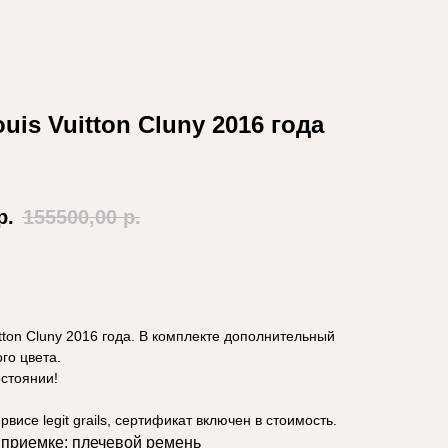
0
0
uis Vuitton Cluny 2016 года
р.
155500,00
р.
 корзину
itton Cluny 2016 года. В комплекте дополнительный
го цвета.
стоянии!
висе legit grails, сертификат включен в стоимость.
 приемке: плечевой ремень