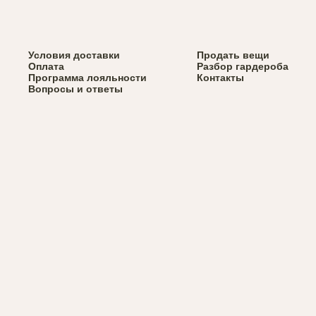
Верхняя одежда
Условия доставки
Весь каталог
Продать вещи
Вернуться назад
Сумки
Оплата
Разбор гардероба
Обувь
Программа лояльности
Контакты
Аксессуары
Вопросы и ответы
Брелки Svyazat'
x Via Dolorosa