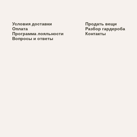
Верхняя одежда
Условия доставки
Весь каталог
Продать вещи
Вернуться назад
Сумки
Оплата
Разбор гардероба
Обувь
Программа лояльности
Контакты
Аксессуары
Вопросы и ответы
Брелки Svyazat'
x Via Dolorosa