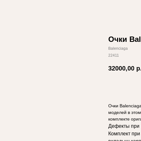
Очки Bal
Balenciaga
22411
32000,00
р
Добавить в
Очки Balenciag
моделей в этом
комплекте ори
Дефекты при 
Комплект при