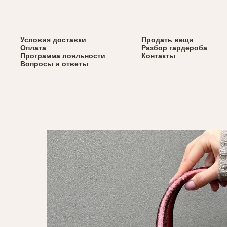
Верхняя одежда
Условия доставки
Весь каталог
Продать вещи
Вернуться назад
Сумки
Оплата
Разбор гардероба
Обувь
Программа лояльности
Контакты
Аксессуары
Вопросы и ответы
Брелки Svyazat'
x Via Dolorosa