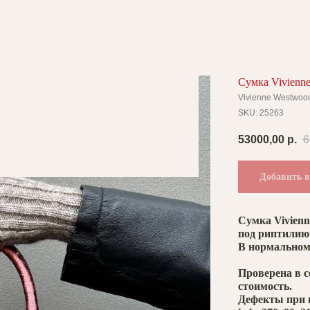
Сумка Vivienne
Vivienne Westwoo
SKU:
25263
53000,00
р.
6
Добавить в
Сумка Vivienn
под риптилию 
В нормальном 
Проверена в се
стоимость.
Дефекты при 