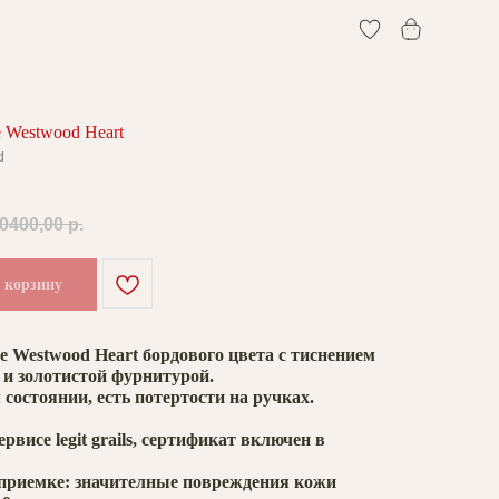
0
0
 Westwood Heart
d
0400,00
р.
 корзину
e Westwood Heart бордового цвета с тиснением
и золотистой фурнитурой.
состоянии, есть потертости на ручках.
рвисе legit grails, сертификат включен в
приемке: значителные повреждения кожи