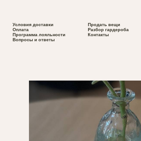
Верхняя одежда
Условия доставки
Весь каталог
Продать вещи
Вернуться назад
Сумки
Оплата
Разбор гардероба
Обувь
Программа лояльности
Контакты
Аксессуары
Вопросы и ответы
Брелки Svyazat'
x Via Dolorosa