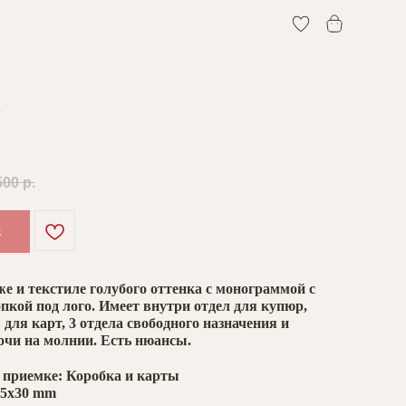
0
0
h
500
р.
k
е и текстиле голубого оттенка с монограммой с
пкой под лого. Имеет внутри отдел для купюр,
для карт, 3 отдела свободного назначения и
очи на молнии. Есть нюансы.
 приемке: Коробка и карты
95x30 mm