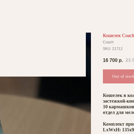
Кошелек Coac
Coach
SKU:
21712
16 700
р.
21 
Out of stoc
Кошелек в кож
застежкой-кно
10 кармашков 
отдел для мел
Комплект при
LxWxH: 135x