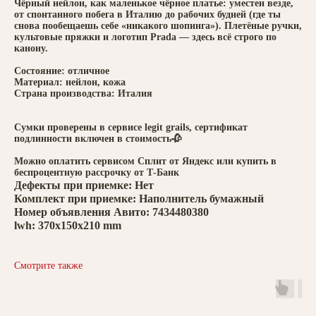
Чёрный нейлон, как маленькое чёрное платье: уместен везде,
от спонтанного побега в Италию до рабочих будней (где ты
снова пообещаешь себе «никакого шопинга»). Плетёные ручки,
культовые пряжки и логотип Prada — здесь всё строго по
канону.
Состояние: отличное
Материал: нейлон, кожа
Страна производства: Италия
Сумки проверены в сервисе legit grails, сертификат
подлинности включен в стоимость🥀
Можно оплатить сервисом Сплит от Яндекс или купить в
беспроцентную рассрочку от Т-Банк
Дефекты при приемке: Нет
Комплект при приемке: Наполнитель бумажный
Номер объявления Авито: 7434480380
lwh: 370x150x210 mm
Смотрите также