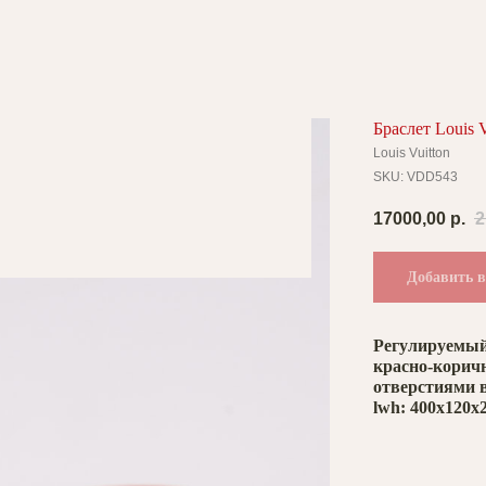
Браслет Louis V
Louis Vuitton
SKU:
VDD543
17000,00
р.
2
Добавить в
Регулируемый 
красно-коричн
отверстиями в
lwh: 400x120x