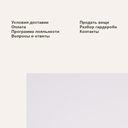
Верхняя одежда
Условия доставки
Весь каталог
Продать вещи
Вернуться назад
Сумки
Оплата
Разбор гардероба
Обувь
Программа лояльности
Контакты
Аксессуары
Вопросы и ответы
Брелки Svyazat'
x Via Dolorosa