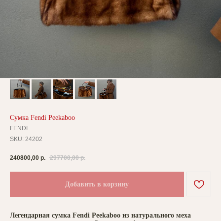
Сумка Fendi Peekaboo
FENDI
SKU:
24202
240800,00
р.
297700,00
р.
Добавить в корзину
Легендарная сумка Fendi Peekaboo из натурального меха