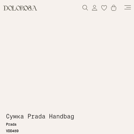
0
0
Сумка Prada Handbag
Prada
VDD459