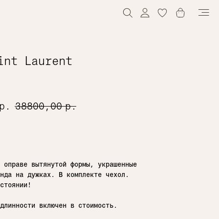
0
int Laurent
р.
38800,00
р.
в корзину
 оправе вытянутой формы, украшенные
енда на дужках. В комплекте чехол.
стоянии!
длинности включен в стоимость.