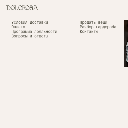
Верхняя одежда
Условия доставки
Весь каталог
Продать вещи
Вернуться назад
Сумки
Оплата
Разбор гардероба
Обувь
Программа лояльности
Контакты
Аксессуары
Вопросы и ответы
Брелки Svyazat'
x Via Dolorosa