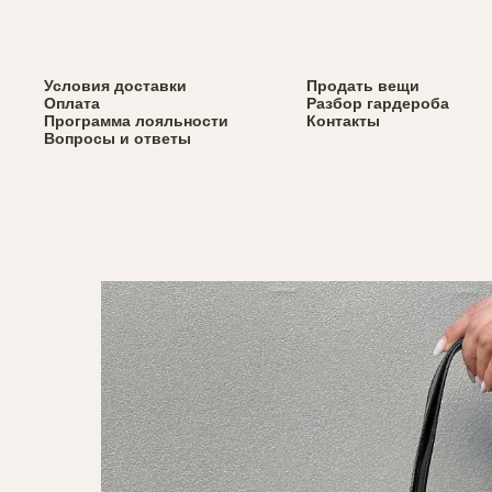
Верхняя одежда
Условия доставки
Весь каталог
Продать вещи
Вернуться назад
Сумки
Оплата
Разбор гардероба
Обувь
Программа лояльности
Контакты
Аксессуары
Вопросы и ответы
Брелки Svyazat'
x Via Dolorosa