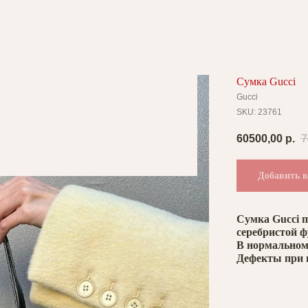
Сумка Gucci
Gucci
SKU:
23761
60500,00
р.
7
Добавить в
Сумка Gucci 
серебристой 
В нормальном 
Дефекты при 