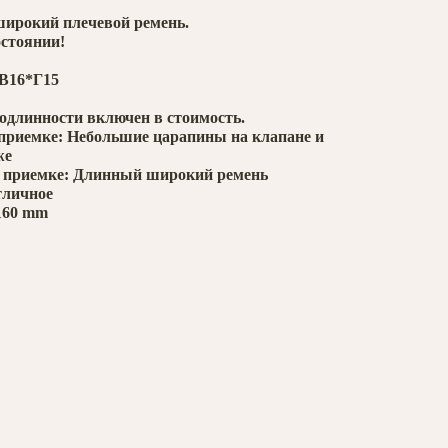
широкий плечевой ремень.
остоянии!
В16*Г15
одлинности включен в стоимость.
приемке: Небольшие царапины на клапане и
же
 приемке: Длинный широкий ремень
тличное
160 mm