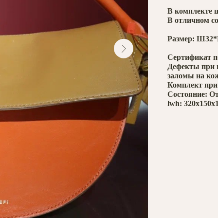
В комплекте 
В отличном с
Размер: Ш32*
Сертификат п
Дефекты при 
заломы на ко
Комплект при
Состояние: О
lwh: 320x150x