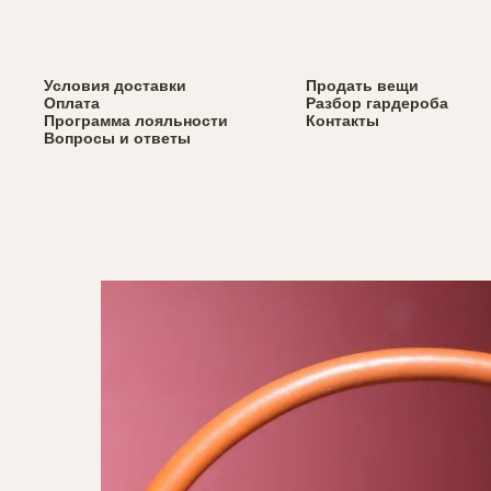
Верхняя одежда
Условия доставки
Весь каталог
Продать вещи
Вернуться назад
Сумки
Оплата
Разбор гардероба
Обувь
Программа лояльности
Контакты
Аксессуары
Вопросы и ответы
Брелки Svyazat'
x Via Dolorosa