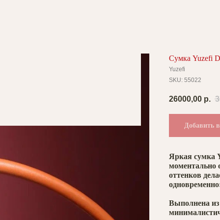
Сумка Yuzefi D
Yuzefi
SKU:
55022
26000,00
р.
3
Добавить в
Яркая сумка Y
моментально 
оттенков дела
одновременно:
Выполнена из
минималистич