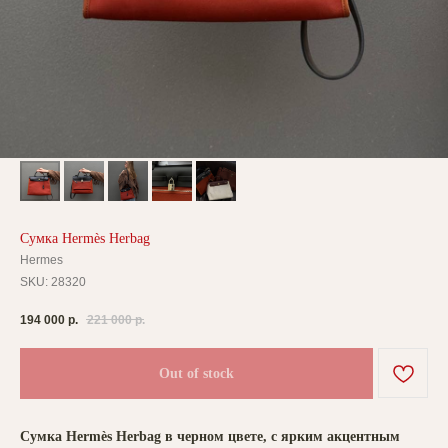
Сумка Hermès Herbag
Hermes
SKU:
28320
194 000
р.
221 000
р.
Out of stock
Сумка Hermès Herbag в черном цвете, с ярким акцентным