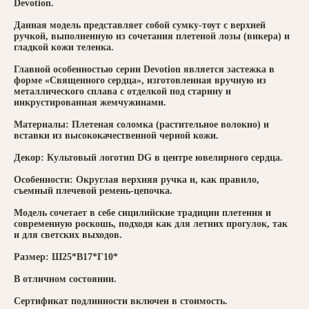
Devotion.
Данная модель представляет собой сумку-тоут с верхней
ручкой, выполненную из сочетания плетеной лозы (викера) и
гладкой кожи теленка.
Главной особенностью серии Devotion является застежка в
форме «Священного сердца», изготовленная вручную из
металлического сплава с отделкой под старину и
инкрустированная жемчужинами.
Материалы: Плетеная соломка (растительное волокно) и
вставки из высококачественной черной кожи.
Декор: Культовый логотип DG в центре ювелирного сердца.
Особенности: Округлая верхняя ручка и, как правило,
съемный плечевой ремень-цепочка.
Модель сочетает в себе сицилийские традиции плетения и
современную роскошь, подходя как для летних прогулок, так
и для светских выходов.
Размер: Ш25*В17*Г10*
В отличном состоянии.
Сертификат подлинности включен в стоимость.