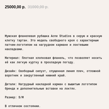
25000,00
р.
31000,00
р.
Добавить в корзину
Мужская фланелевая рубашка Acne Studios в серую и красную
клетку тартан. Это модель свободного кроя с характерным
патчем-логотипом на нагрудном кармане и локтевыми
накладками.
Материал: Плотная хлопковая фланель, что позволяет носить
её как легкую куртку в прохладную погоду.
Дизайн: Свободный силуэт, спущенная линия плеч, отложной
воротник и закругленный нижний край.
Детали: Нагрудный накладной карман с вышитым логотипом
бренда и дополнительные вставки на локтях.
Размер: S/M
В отличном состоянии.